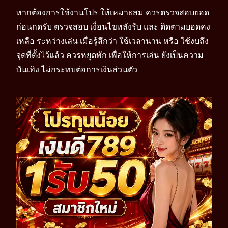
หากต้องการใช้งานโปร ให้เหมาะสม ควรตรวจสอบยอด
ก่อนกดรับ ตรวจสอบ เงื่อนไขหลังรับ และ ติดตามยอดคง
เหลือ ระหว่างเล่น เมื่อรู้สึกว่า ใช้เวลานาน หรือ ใช้งบถึง
จุดที่ตั้งไว้แล้ว ควรหยุดพัก เพื่อให้การเล่น ยังเป็นความ
บันเทิง ไม่กระทบต่อการเงินส่วนตัว