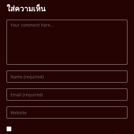
ใส่ความเห็น