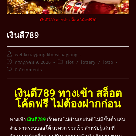
เงินดี789 ทางเข้า สล็อต โค้ดฟรี30
เงินดี789
webkruayjang kbewruayjang
กรกฎาคม 9, 2026
slot
/
lottery
/
lotto
0 Comments
เงินดี789 ทางเข้า สล็อต
โค้ดฟรี ไม่ต้องฝากก่อน
ทางเข้า
เงินดี789
เว็บตรง ไม่ผ่านเอเย่นต์ ไม่มีขั้นต่ำ เล่น
ง่าย ผ่านระบบออโต้ สะดวก รวดเร็ว สำหรับผู้เล่น ที่