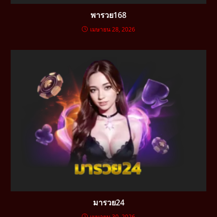
พารวย168
เมษายน 28, 2026
มารวย24
เมษายน 30, 2026