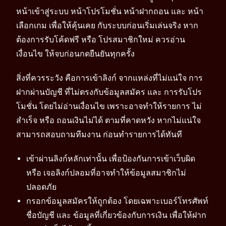
หน้าเข้าสู่ระบบ หน้าโปรโมชั่น หน้าฝากถอน และ หน้า
เลือกเกม เพื่อให้คุ้นเคย กับระบบก่อนเริ่มเล่นจริง หาก
ต้องการรับโค้ดฟรี หรือ โปรสมาชิกใหม่ ควรอ่าน
เงื่อนไข ให้จบก่อนกดยืนยันทุกครั้ง
สิ่งที่ควรระวัง คือการเข้าลิงก์ จากแหล่งที่ไม่แน่ใจ การ
ฝากผ่านบัญชี ที่ไม่ตรงกับข้อมูลสมัคร และ การรับโปร
โมชั่น โดยไม่อ่านเงื่อนไข เพราะอาจทำให้รายการ ไม่
สำเร็จ หรือ ถอนเงินไม่ได้ ตามที่คาดหวัง หากไม่แน่ใจ
สามารถสอบถามทีมงาน ก่อนทำรายการได้ทันที
เข้าผ่านลิงก์หลักเท่านั้น เพื่อป้องกันการเข้าเว็บผิด
หรือ เจอลิงก์ปลอมที่อาจทำให้ข้อมูลสมาชิกไม่
ปลอดภัย
กรอกข้อมูลสมัครให้ถูกต้อง โดยเฉพาะเบอร์โทรศัพท์
ชื่อบัญชี และ ข้อมูลที่เกี่ยวข้องกับการเงิน เพื่อให้ฝาก