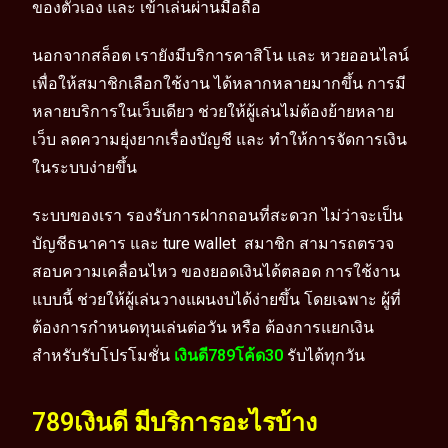
ของตัวเอง และ เข้าเล่นผ่านมือถือ
นอกจากสล็อต เรายังมีบริการคาสิโน และ หวยออนไลน์
เพื่อให้สมาชิกเลือกใช้งาน ได้หลากหลายมากขึ้น การมี
หลายบริการในเว็บเดียว ช่วยให้ผู้เล่นไม่ต้องย้ายหลาย
เว็บ ลดความยุ่งยากเรื่องบัญชี และ ทำให้การจัดการเงิน
ในระบบง่ายขึ้น
ระบบของเรา รองรับการฝากถอนที่สะดวก ไม่ว่าจะเป็น
บัญชีธนาคาร และ ture wallet สมาชิก สามารถตรวจ
สอบความเคลื่อนไหว ของยอดเงินได้ตลอด การใช้งาน
แบบนี้ ช่วยให้ผู้เล่นวางแผนงบได้ง่ายขึ้น โดยเฉพาะ ผู้ที่
ต้องการกำหนดทุนเล่นต่อวัน หรือ ต้องการแยกเงิน
สำหรับรับโปรโมชั่น
เงินดี789โค้ด30
รับได้ทุกวัน
789เงินดี มีบริการอะไรบ้าง