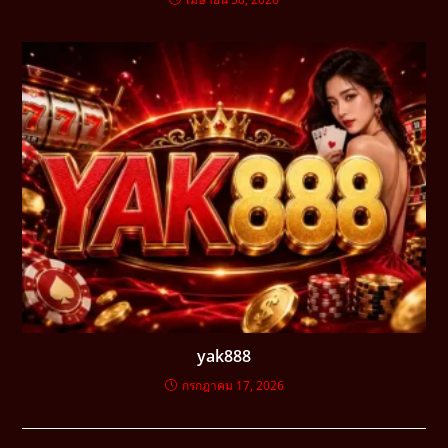
yak888
กรกฎาคม 17, 2026