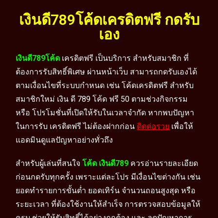
เงินดี789โค้ดเครดิตฟรี กดรับ
เอง
เงินดี789โค้ด
เครดิตฟรี เป็นบริการ สำหรับสมาชิก ที่
ต้องการรับสิทธิ์พิเศษ ผ่านหน้าเว็บ สามารถกดรับเองได้
ตามเงื่อนไขที่ระบบกำหนด เช่น โค้ดเครดิตฟรี สำหรับ
สมาชิกใหม่ เงิน ดี 789 โค้ด ฟรี 50 ตามช่วงกิจกรรม
หรือ โปรโมชั่นที่เปิดให้รับในเวลาจำกัด หากพบปัญหา
ในการรับ เครดิตฟรี ไม่ต้องฝากก่อน
ติดต่อรวย
เพื่อให้
แอดมินดูแลปัญหาอย่างทั่วถึง
สำหรับผู้เล่นที่สนใจ
โค้ด เงินดี789
ควรอ่านรายละเอียด
ก่อนกดรับทุกครั้ง เพราะแต่ละโปร มีเงื่อนไขต่างกัน เช่น
ยอดทำรายการขั้นต่ำ ยอดเทิร์น จำนวนถอนสูงสุด หรือ
ระยะเวลา ที่ต้องใช้งานให้สำเร็จ การตรวจสอบข้อมูลให้
ครบ ช่วยให้รับสิทธิ์ได้อย่างถูกต้อง และ ลดปัญหาการ