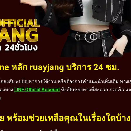
ine หลัก ruayjang บริการ 24 ชม.
ข้อสงสัย พบปัญหาการใช้งาน หรือต้องการคำแนะนำเพิ่มเติม ทางเ
ช่องทาง
LINE Official Account
ซึ่งเป็นช่องทางที่สะดวก รวดเร็ว 
ย
วย พร้อมช่วยเหลือคุณในเรื่องใดบ้าง