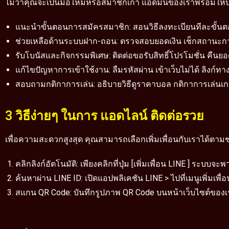
ไม่ว่าคุณจะเป็นมือใหม่หรือสมาชิกเก่า แอดมินของเราพร้อมให้บร
แนะนำขั้นตอนการสมัครสมาชิก: สอนวิธีลงทะเบียนทีละขั้นตอน
ช่วยเหลือด้านระบบฝาก-ถอน: ตรวจสอบยอดเงิน เช็กสถานะก
รับโบนัสและกิจกรรมพิเศษ: ติดต่อขอรับสิทธิ์โปรโมชั่น คืนยอด
แก้ไขปัญหาการเข้าใช้งาน: ลืมรหัสผ่าน เข้าเว็บไม่ได้ ลิงก์ท
สอบถามกติกาการเล่น: อธิบายวิธีดูราคาบอล กติกาการเล่นเก
3 วิธีง่ายๆ ในการ แอดไลน์ ติดต่อรวย
เพื่อความสะดวกสูงสุด คุณสามารถเลือกเพิ่มเพื่อนกับเราได้ตามช
คลิกลิงก์อัตโนมัติ: เพียงคลิกที่ปุ่ม [เพิ่มเพื่อน LINE ] ระบบจ
ค้นหาผ่าน LINE ID: เปิดแอปพลิเคชัน LINE > ไปที่เมนูเพิ่มเพื
สแกน QR Code: บันทึกรูปภาพ QR Code บนหน้าเว็บไซต์ของเร