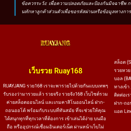
ข้อควรระวัง: เพื่อความปลอดภัยและป้องกันมิจฉาชีพ กร
นทักหาลูกค้าส่วนตัวเพื่อขอรหัสผ่านหรือข้อมูลทางกา
สล็อต (
เว็บรวย Ruay168
รวยหวย
บอล (BA
RUAYJANG รวย168 เราจะพารวยไปด้วยกันแบบเทพๆ
ทางเข้า 
รับรองว่ามารวยแล้ว รวยจริง รวยจัง168 เว็บไซต์รวม
ติดต่อเร
ค่ายสล็อตออนไลน์ และเกมคาสิโนออนไลน์ ฝาก-
ฝาก-ถอน
ถอนออโต้ พร้อมกับระบบที่ทันสมัย ที่จะช่วยให้คุณ
แอด Lin
ได้สนุกทุกที่ทุกเวลาที่ต้องการ เข้าเล่นได้ง่าย บนมือ
ถือ หรืออุปกรณ์เชื่อมอินเตอร์เน็ต ผ่านหน้าเว็บไม่