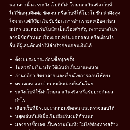
นอกจากนี้ ควรระวัง เว็บที่มีคำโฆษณาเกินจริง เว็บที่
ไม่มีข้อมูลติดต่อ ชัดเจน หรือเว็บที่ให้โปรโมชั่น น่าดึงดูด
ใจมาก แต่มีเงื่อนไขซับซ้อน การอ่านรายละเอียด ก่อน
สมัคร และก่อนรับโบนัส เป็นเรื่องสำคัญ เพราะบางโปร
อาจมีข้อกำหนด เรื่องยอดเทิร์น ยอดถอน หรือเงื่อนไข
อื่น ที่ผู้เล่นต้องทำให้สำเร็จก่อนถอนเงินได้
ตั้งงบประมาณ ก่อนซื้อทุกครั้ง
ไม่ควรยืมเงิน หรือใช้เงินจำเป็นมาแทงหวย
อ่านกติกา อัตราจ่าย และเงื่อนไขการถอนให้ครบ
ตรวจเลข และจำนวนเงินก่อนยืนยันโพย
ระวังเว็บที่ใช้คำโฆษณาเกินจริง หรือรับประกันผล
กำไร
เลือกเว็บที่มีระบบฝากถอนชัดเจน และตรวจสอบได้
หยุดเล่นทันทีเมื่อเริ่มเสียเกินงบที่กำหนด
มองการซื้อเลข เป็นความบันเทิง ไม่ใช่ช่องทางสร้าง