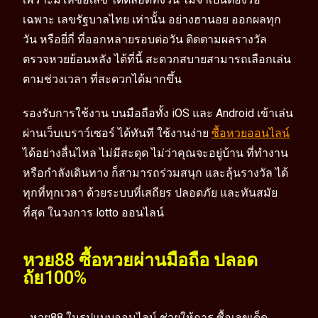
เฉพาะ เลขรัฐบาลไทย เท่านั้น อย่างฮานอย ออกผลทุก
วัน หรือยี่กี่ ที่ออกหลายรอบต่อวัน ติดตามผลรางวัล
ตรวจหวยย้อนหลัง ได้ที่นี้ สะดวกสบายสามารถเลือกเล่น
ตามช่วงเวลา ที่สะดวกได้มากขึ้น
รองรับการใช้งาน บนมือถือทั้ง iOS และ Android เข้าเล่น
ผ่านเว็บเบราว์เซอร์ ได้ทันที ใช้งานง่าย
ซื้อหวยออนไลน์
ได้อย่างลื่นไหล ไม่มีสะดุด ไม่ว่าคุณจะอยู่บ้าน ที่ทำงาน
หรือกำลังเดินทาง ก็สามารถร่วมสนุก และลุ้นรางวัล ได้
ทุกที่ทุกเวลา ด้วยระบบที่เสถียร ปลอดภัย และทันสมัย
ที่สุด ในวงการ lotto ออนไลน์
หวย88 ซื้อหวยผ่านมือถือ ปลอด
ถัย100%
หวย88 ในรูปแบบออนไลน์ ช่วยให้การ ซื้อเลขเด็ด