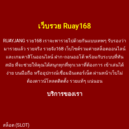
เว็บรวย Ruay168
RUAYJANG รวย168 เราจะพารวยไปด้วยกันแบบเทพๆ รับรองว่า
มารวยแล้ว รวยจริง รวยจัง168 เว็บไซต์รวมค่ายสล็อตออนไลน์
และเกมคาสิโนออนไลน์ ฝาก-ถอนออโต้ พร้อมกับระบบที่ทัน
สมัย ที่จะช่วยให้คุณได้สนุกทุกที่ทุกเวลาที่ต้องการ เข้าเล่นได้
ง่าย บนมือถือ หรืออุปกรณ์เชื่อมอินเตอร์เน็ต ผ่านหน้าเว็บไม่
ต้องดาวน์โหลดติดตั้ง รวยแท้ๆ แน่นอน
บริการของเรา
สล็อต (SLOT)