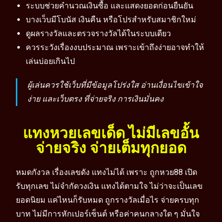
ระบบช่วยคำนวณเงินซื้อ และแสดงยอดก่อนยืนยัน
บางเว็บมีโบนัส เงินคืน หรือโปรสำหรับสมาชิกใหม่
ดูผลรางวัลและตรวจรางวัลได้ในระบบเดียว
ควรระวังเรื่องงบประมาณ เพราะเข้าถึงง่ายอาจทำให้
เล่นบ่อยเกินไป
ผู้เล่นควรใช้เว็บที่มีข้อมูลโปร่งใส อ่านเงื่อนไขเข้าใจ
ง่าย และเว็บตรง ที่จ่ายจริง การเงินมั่นคง
แทงหวยเลขเด็ด ไม่มีเลขอั้น
จ่ายจริง จ่ายเต็มทุกยอด
หมดกังวล เรื่องเลขดัง แทงไม่ได้ เพราะ ถูกหวย88 เปิด
รับทุกเลข ไม่จำกัดวงเงิน แทงได้ตามใจ ไม่ว่าจะเป็นเลข
ยอดนิยม แค่ไหนก็รับหมด ถูกรางวัลเมื่อไร จ่ายครบทุก
บาท ไม่มีการหักเปอร์เซ็นต์ หรือค่าคนกลางใด ๆ มั่นใจ