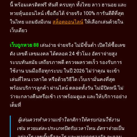
นี้
พร้อมเครดิตฟรี ทันที ครบทุก ทั้งไทย ลาว ฮานอย และ
หวยหุ้นออนไลน์ เชื่อถือได้ จ่ายจริง 100% การันตีดีที่สุด
ในไทย แถมยังมีเกม
สล็อตออนไลน์
ให้เลือกเล่นด้วยใน
เว็บเดียว
เว็บถูกหวย 88
เล่นง่าย จ่ายจริง ไม่มีขั้นต่ำ เปิดให้ซื้อเลข
ดัง เลขดี เลขมงคล ได้ตลอด 24 ชั่วโมง อัตราจ่ายสูง
ระบบทันสมัย เสถียรภาพดี ตรวจผลรวดเร็ว รองรับการ
ใช้งาน บนมือถือทุกระบบ ในปี 2026 ไม่ว่าคุณ จะเข้า
เล่นที่ไหน เวลาใด หรือด้วยวิธีใด เว็บเรามั่นคงที่สุด
พร้อมบริการลูกค้า ผ่านไลน์ ตลอดทั้งวัน ไม่มีปิดหนี ไม่
ว่าจะกลางคืนหรือเช้า เราพร้อมดูแล และให้บริการอย่าง
เต็มที่
ผู้เล่นควรทำความเข้าใจกติกาให้ครบก่อนใช้งาน
เช่น หวยแต่ละประเภทปิดรับเวลาไหน อัตราจ่ายเป็น
อย่างไร เลขอั้นคืออะไร และหากถูกรางวัล จะถอน