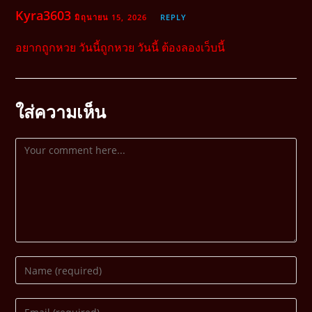
Kyra3603
มิถุนายน 15, 2026
REPLY
อยากถูกหวย วันนี้ถูกหวย วันนี้ ต้องลองเว็บนี้
ใส่ความเห็น