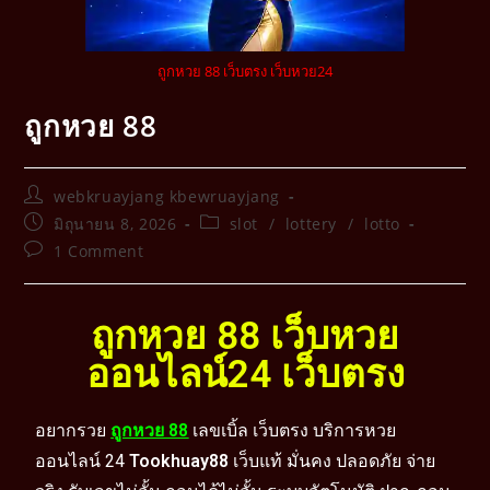
ถูกหวย 88 เว็บตรง เว็บหวย24
ถูกหวย 88
webkruayjang kbewruayjang
มิถุนายน 8, 2026
slot
/
lottery
/
lotto
1 Comment
ถูกหวย 88 เว็บหวย
ออนไลน์24 เว็บตรง
อยากรวย
ถูกหวย 88
เลขเบิ้ล เว็บตรง บริการหวย
ออนไลน์ 24
Tookhuay88
เว็บแท้ มั่นคง ปลอดภัย จ่าย