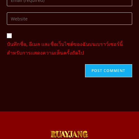
บันทึกชื่อ, อีเมล และชื่อเว็บไซต์ของฉันบนเบราว์เซอร์นี้
สำหรับการแสดงความเห็นครั้งถัดไป