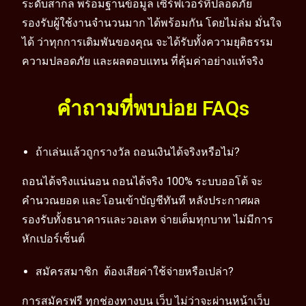
ระดับสากล พร้อมฐานข้อมูล เซิร์ฟเวอร์ที่ปลอดภัย
รองรับผู้ใช้งานจำนวนมาก ได้พร้อมกัน โดยไม่ล่ม มั่นใจ
ได้ ว่าทุกการเดิมพันของคุณ จะได้รับทั้งความยุติธรรม
ความปลอดภัย และผลตอบแทน ที่คุ้มค่าอย่างแท้จริง
คำถามที่พบบ่อย FAQs
ถ้าเล่นแล้วถูกรางวัล ถอนเงินได้จริงหรือไม่?
ถอนได้จริงแน่นอน ถอนได้จริง 100% ระบบออโต้ จะ
คำนวณยอด และโอนเข้าบัญชีทันที หลังประกาศผล
รองรับทั้งธนาคารและวอเลท จ่ายเต็มทุกบาท ไม่มีการ
หักเปอร์เซ็นต์
สมัครสมาชิก ต้องเสียค่าใช้จ่ายหรือเปล่า?
การสมัครฟรี ทุกช่องทางบน เว็บ ไม่ว่าจะผ่านหน้าเว็บ