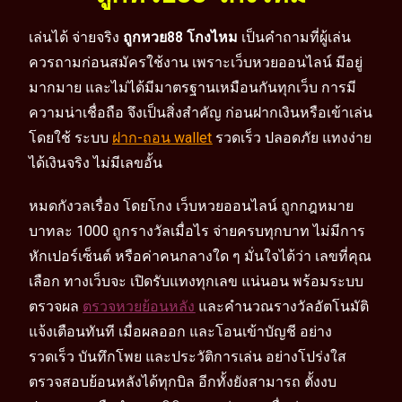
เล่นได้ จ่ายจริง
ถูกหวย88 โกงไหม
เป็นคำถามที่ผู้เล่น
ควรถามก่อนสมัครใช้งาน เพราะเว็บหวยออนไลน์ มีอยู่
มากมาย และไม่ได้มีมาตรฐานเหมือนกันทุกเว็บ การมี
ความน่าเชื่อถือ จึงเป็นสิ่งสำคัญ ก่อนฝากเงินหรือเข้าเล่น
โดยใช้ ระบบ
ฝาก-ถอน wallet
รวดเร็ว ปลอดภัย แทงง่าย
ได้เงินจริง ไม่มีเลขอั้น
หมดกังวลเรื่อง โดยโกง เว็บหวยออนไลน์ ถูกกฎหมาย
บาทละ 1000 ถูกรางวัลเมื่อไร จ่ายครบทุกบาท ไม่มีการ
หักเปอร์เซ็นต์ หรือค่าคนกลางใด ๆ มั่นใจได้ว่า เลขที่คุณ
เลือก ทางเว็บจะ เปิดรับแทงทุกเลข แน่นอน พร้อมระบบ
ตรวจผล
ตรวจหวยย้อนหลัง
และคำนวณรางวัลอัตโนมัติ
แจ้งเตือนทันที เมื่อผลออก และโอนเข้าบัญชี อย่าง
รวดเร็ว บันทึกโพย และประวัติการเล่น อย่างโปร่งใส
ตรวจสอบย้อนหลังได้ทุกบิล อีกทั้งยังสามารถ ตั้งงบ