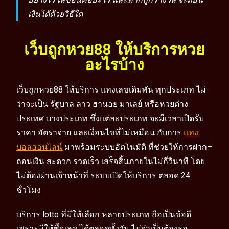
เงินได้ด้วยวิธีใด
เว็บถูกหวย88 ให้บริการหวย
อะไรบ้าง
เว็บถูกหวย88 ให้บริการ แทงเลขเดิมพัน ทุกประเภท ไม่
ว่าจะเป็น รัฐบาล ลาว ฮานอย มาเลย์ หรือหวยต่าง
ประเทศ บางประเภท ซึ่งแต่ละประเภท จะมีเวลาเปิดรับ
ราคา อัตราจ่าย และเงื่อนไขที่ไม่เหมือน กับการ
แทง
บอลออนไลน์
มาพร้อมระบบอัตโนมัติ ที่ช่วยให้การฝาก–
ถอนเงิน สะดวก รวดเร็ว เสร็จสิ้นภายในไม่กี่วินาที โดย
ไม่ต้องผ่านเจ้าหน้าที่ ระบบเปิดให้บริการ ตลอด 24
ชั่วโมง
บริการ lotto ที่มีให้เลือก หลายประเภท ถือเป็นข้อดี
เพราะมีให้ซื้อเลข ได้ตลอดทั้งวัน ไม่จำเป็นต้องรอ