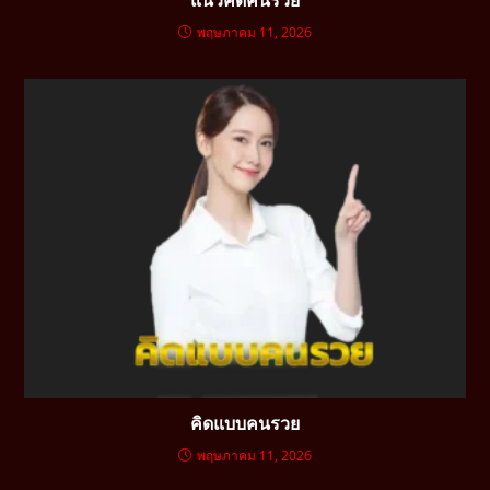
แนวคิดคนรวย
พฤษภาคม 11, 2026
คิดแบบคนรวย
พฤษภาคม 11, 2026