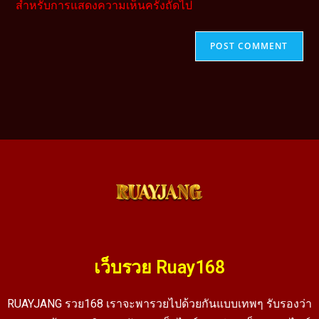
สำหรับการแสดงความเห็นครั้งถัดไป
เว็บรวย Ruay168
RUAYJANG รวย168 เราจะพารวยไปด้วยกันแบบเทพๆ รับรองว่า