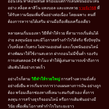
ออนไลน์ ทำคอนเทนต์ หรือแม้แต่การเล่นพนันออนไลน์
อย่าง สล็อต คาสิโน แทงบอล และแทงหวย
รวยจัง168
ที่
ได้รับความนิยมเพิ่มขึ้นอย่างต่อเนื่อง โดยเฉพาะ คนที่
ต้องการหารายได้เสริม ผ่านมือถือเพียงเครื่องเดียว
หลายคนเริ่มมองหา วิธีที่ทำให้รวย ที่สามารถเริ่มต้นได้
ง่าย ลงทุนน้อย และมีโอกาสสร้างกำไรได้จริง ซึ่งปัจจุบัน
เว็บสล็อต เว็บตรง ไม่ผ่านเอเย่นต์ และเว็บพนันออนไลน์
ต่างพัฒนาให้ใช้งานสะดวก ฝากถอนไม่มีขั้นต่ำ รองรับ
การเล่นตลอด 24 ชั่วโมง ทำให้ผู้เล่นสามารถเข้าถึงการ
เดิมพันได้อย่างรวดเร็ว
อย่างไรก็ตาม
วิธีทำให้รวยใหญ่
การสร้างความมั่งคั่ง
อย่างยั่งยืน ควรเริ่มจากการวางแผนทางการเงิน อย่างถูก
ต้อง พร้อมเลือกช่องทางที่เหมาะสมกับตัวเอง ทั้งการ
ลงทุน การสร้างธุรกิจออนไลน์ หรือการเดิมพันอย่างมี
วินัย เพื่อเพิ่มโอกาสทำกำไรในระยะยาว