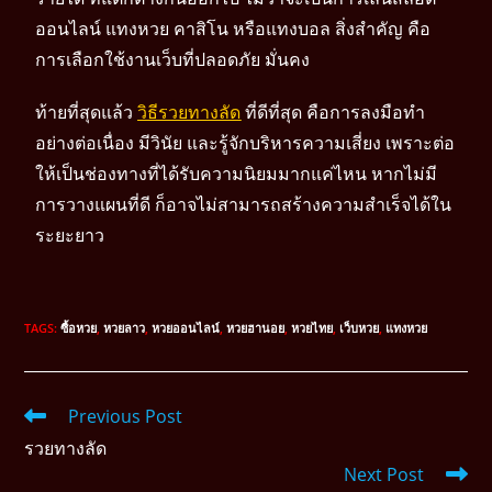
ออนไลน์ แทงหวย คาสิโน หรือแทงบอล สิ่งสำคัญ คือ
การเลือกใช้งานเว็บที่ปลอดภัย มั่นคง
ท้ายที่สุดแล้ว
วิธีรวยทางลัด
ที่ดีที่สุด คือการลงมือทำ
อย่างต่อเนื่อง มีวินัย และรู้จักบริหารความเสี่ยง เพราะต่อ
ให้เป็นช่องทางที่ได้รับความนิยมมากแค่ไหน หากไม่มี
การวางแผนที่ดี ก็อาจไม่สามารถสร้างความสำเร็จได้ใน
ระยะยาว
TAGS
:
ซื้อหวย
,
หวยลาว
,
หวยออนไลน์
,
หวยฮานอย
,
หวยไทย
,
เว็บหวย
,
แทงหวย
Previous Post
รวยทางลัด
Next Post