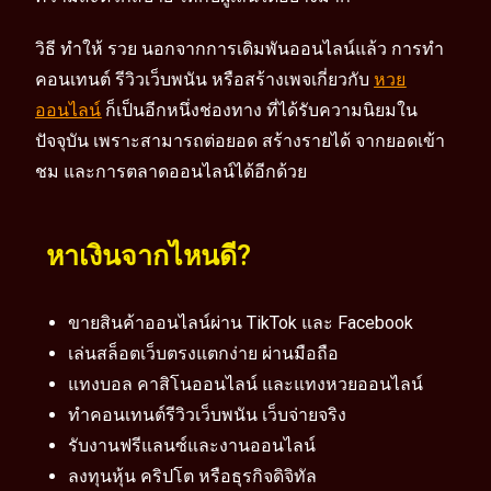
วิธี ทำให้ รวย นอกจากการเดิมพันออนไลน์แล้ว การทำ
คอนเทนต์ รีวิวเว็บพนัน หรือสร้างเพจเกี่ยวกับ
หวย
ออนไลน์
ก็เป็นอีกหนึ่งช่องทาง ที่ได้รับความนิยมใน
ปัจจุบัน เพราะสามารถต่อยอด สร้างรายได้ จากยอดเข้า
ชม และการตลาดออนไลน์ได้อีกด้วย
หาเงินจากไหนดี?
ขายสินค้าออนไลน์ผ่าน TikTok และ Facebook
เล่นสล็อตเว็บตรงแตกง่าย ผ่านมือถือ
แทงบอล คาสิโนออนไลน์ และแทงหวยออนไลน์
ทำคอนเทนต์รีวิวเว็บพนัน เว็บจ่ายจริง
รับงานฟรีแลนซ์และงานออนไลน์
ลงทุนหุ้น คริปโต หรือธุรกิจดิจิทัล