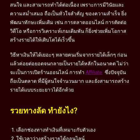
สนใจ และสามารถทำได้ต่อเนื่อง เพราะการมีวินัยและ
ความสม่ำเสมอ ถือเป็นหัวใจสำคัญ ของความสำเร็จ ยิ่ง
พัฒนาทักษะเพิ่มเติม เช่น การตลาดออนไลน์ การตัดต่อ
วิดีโอ หรือการวิเคราะห์เกมเดิมพัน ก็ยิ่งช่วยเพิ่มโอกาส
สร้างรายได้ให้เติบโตได้เร็วขึ้น
วิธีหาเงินให้ได้เยอะๆ หลายคนเริ่มจากรายได้เล็กๆ ก่อน
แล้วค่อยต่อยอดจนกลายเป็นรายได้หลักในอนาคต ไม่ว่า
จะเป็นการเปิดร้านออนไลน์ การทำ
Affiliate
ซึ่งปัจจุบัน
ถือเป็นตลาด ที่มีผู้สนใจจำนวนมาก และยังสามารถสร้าง
รายได้แบบระยะยาวได้อีกด้วย
รวยทางลัด ทำยังไง?
เลือกช่องทางทำเงินที่เหมาะกับตัวเอง
ใช้เวลาว่างสร้างรายได้ออนไลน์