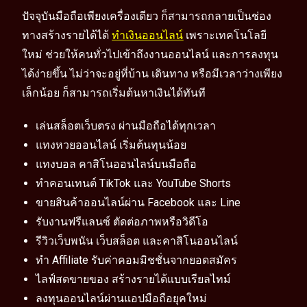
ปัจจุบันมือถือเพียงเครื่องเดียว ก็สามารถกลายเป็นช่อง
ทางสร้างรายได้ได้
ทำเงินออนไลน์
เพราะเทคโนโลยี
ใหม่ ช่วยให้คนทั่วไปเข้าถึงงานออนไลน์ และการลงทุน
ได้ง่ายขึ้น ไม่ว่าจะอยู่ที่บ้าน เดินทาง หรือมีเวลาว่างเพียง
เล็กน้อย ก็สามารถเริ่มต้นหาเงินได้ทันที
เล่นสล็อตเว็บตรง ผ่านมือถือได้ทุกเวลา
แทงหวยออนไลน์ เริ่มต้นทุนน้อย
แทงบอล คาสิโนออนไลน์บนมือถือ
ทำคอนเทนต์ TikTok และ YouTube Shorts
ขายสินค้าออนไลน์ผ่าน Facebook และ Line
รับงานฟรีแลนซ์ ตัดต่อภาพหรือวิดีโอ
รีวิวเว็บพนัน เว็บสล็อต และคาสิโนออนไลน์
ทำ Affiliate รับค่าคอมมิชชั่นจากยอดสมัคร
ไลฟ์สดขายของ สร้างรายได้แบบเรียลไทม์
ลงทุนออนไลน์ผ่านแอปมือถือยุคใหม่