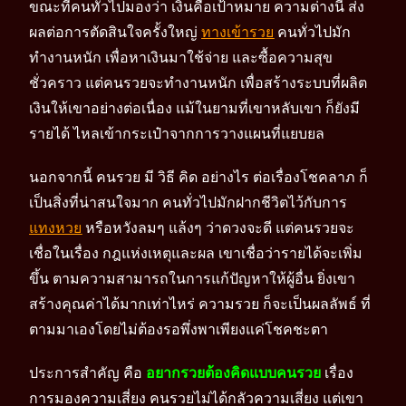
ขณะที่คนทั่วไปมองว่า เงินคือเป้าหมาย ความต่างนี้ ส่ง
ผลต่อการตัดสินใจครั้งใหญ่
ทางเข้ารวย
คนทั่วไปมัก
ทำงานหนัก เพื่อหาเงินมาใช้จ่าย และซื้อความสุข
ชั่วคราว แต่คนรวยจะทำงานหนัก เพื่อสร้างระบบที่ผลิต
เงินให้เขาอย่างต่อเนื่อง แม้ในยามที่เขาหลับเขา ก็ยังมี
รายได้ ไหลเข้ากระเป๋าจากการวางแผนที่แยบยล
นอกจากนี้ คนรวย มี วิธี คิด อย่างไร ต่อเรื่องโชคลาภ ก็
เป็นสิ่งที่น่าสนใจมาก คนทั่วไปมักฝากชีวิตไว้กับการ
แทงหวย
หรือหวังลมๆ แล้งๆ ว่าดวงจะดี แต่คนรวยจะ
เชื่อในเรื่อง กฎแห่งเหตุและผล เขาเชื่อว่ารายได้จะเพิ่ม
ขึ้น ตามความสามารถในการแก้ปัญหาให้ผู้อื่น ยิ่งเขา
สร้างคุณค่าได้มากเท่าไหร่ ความรวย ก็จะเป็นผลลัพธ์ ที่
ตามมาเองโดยไม่ต้องรอพึ่งพาเพียงแค่โชคชะตา
ประการสำคัญ คือ
อยากรวยต้องคิดแบบคนรวย
เรื่อง
การมองความเสี่ยง คนรวยไม่ได้กลัวความเสี่ยง แต่เขา