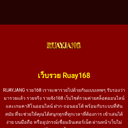
เว็บรวย Ruay168
RUAYJANG รวย168 เราจะพารวยไปด้วยกันแบบเทพๆ รับรองว่า
มารวยแล้ว รวยจริง รวยจัง168 เว็บไซต์รวมค่ายสล็อตออนไลน์
และเกมคาสิโนออนไลน์ ฝาก-ถอนออโต้ พร้อมกับระบบที่ทัน
สมัย ที่จะช่วยให้คุณได้สนุกทุกที่ทุกเวลาที่ต้องการ เข้าเล่นได้
ง่าย บนมือถือ หรืออุปกรณ์เชื่อมอินเตอร์เน็ต ผ่านหน้าเว็บไม่