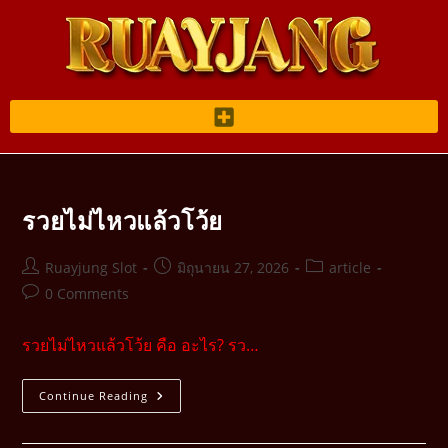
รวยไม่ไหวแล้วโว้ย
Ruayjung Slot
มิถุนายน 27, 2026
article
0 Comments
รวยไม่ไหวแล้วโว้ย คือ อะไร? รว…
Continue Reading