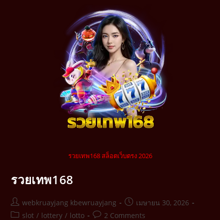
รวยเทพ168 สล็อตเว็บตรง 2026
รวยเทพ168
webkruayjang kbewruayjang
เมษายน 30, 2026
slot
/
lottery
/
lotto
2 Comments