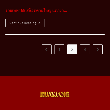
รวยเทพ168 สล็อตค่ายใหญ่ แตกง่า…
Continue Reading
1
2
3