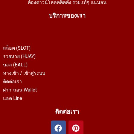
ต้องดาวน์โหลดติดตั้ง รวยแท้ๆ แน่นอน
บริการของเรา
สล็อต (SLOT)
รวยหวย (HUAY)
บอล (BALL)
ทางเข้า / เข้าสู่ระบบ
ติดต่อเรา
ฝาก-ถอน Wallet
แอด Line
ติดต่อเรา