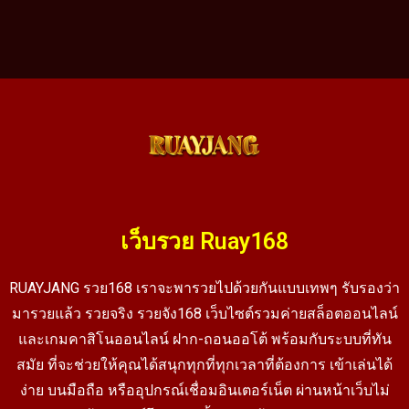
เว็บรวย Ruay168
RUAYJANG รวย168 เราจะพารวยไปด้วยกันแบบเทพๆ รับรองว่า
มารวยแล้ว รวยจริง รวยจัง168 เว็บไซต์รวมค่ายสล็อตออนไลน์
และเกมคาสิโนออนไลน์ ฝาก-ถอนออโต้ พร้อมกับระบบที่ทัน
สมัย ที่จะช่วยให้คุณได้สนุกทุกที่ทุกเวลาที่ต้องการ เข้าเล่นได้
ง่าย บนมือถือ หรืออุปกรณ์เชื่อมอินเตอร์เน็ต ผ่านหน้าเว็บไม่